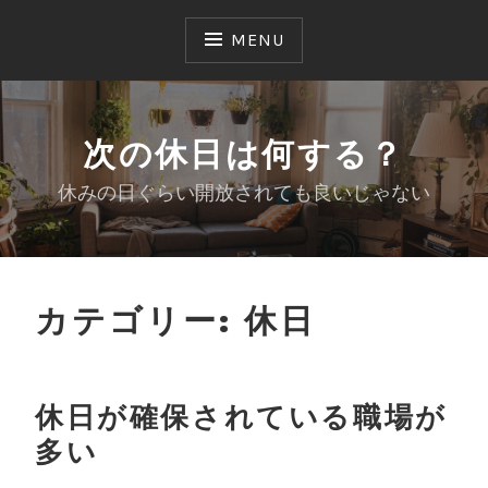
Skip
to
MENU
content
次の休日は何する？
休みの日ぐらい開放されても良いじゃない
カテゴリー:
休日
休日が確保されている職場が
多い